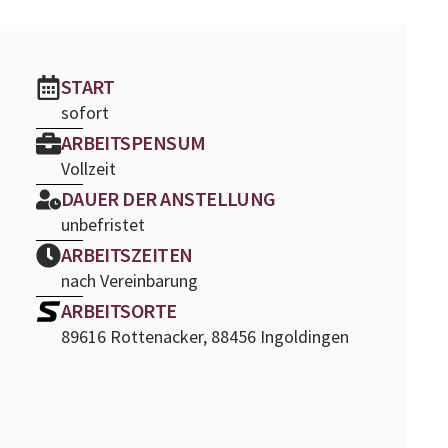
START
sofort
ARBEITSPENSUM
Vollzeit
DAUER DER ANSTELLUNG
unbefristet
ARBEITSZEITEN
nach Vereinbarung
ARBEITSORTE
89616 Rottenacker, 88456 Ingoldingen