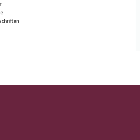
r
se
chriften