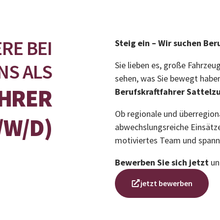
RE BEI
Steig ein – Wir suchen Ber
NS ALS
Sie lieben es, große Fahrzeu
sehen, was Sie bewegt habe
HRER
Berufskraftfahrer Sattelz
Ob regionale und überregion
/W/D)
abwechslungsreiche Einsätze 
motiviertes Team und spann
Bewerben Sie sich jetzt
un
jetzt bewerben