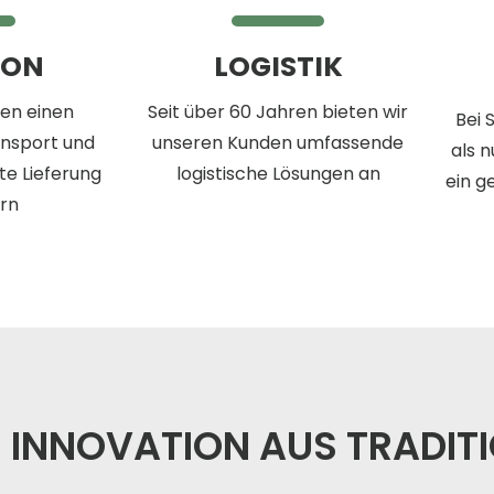
ION
LOGISTIK
ten einen
Seit über 60 Jahren bieten wir
Bei 
ansport und
unseren Kunden umfassende
als n
te Lieferung
logistische Lösungen an
ein g
rn
INNOVATION AUS TRADIT