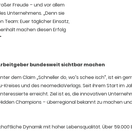
roßer Freude – und vor allem
des Unternehmens. „Denn sie
en Team: Euer täglicher Einsatz,
enhalt machen diesen Erfolg
”
Arbeitgeber bundesweit sichtbar machen
ter dem Claim „Schneller do, wo’s schee isch”, ist ein ge
reises und des neomediaVerlags. Seit ihrem Start im Jahr 
nteressierte erreicht. Ziel ist es, die innovativen Unterne
 Hidden Champions – überregional bekannt zu machen und qu
haftliche Dynamik mit hoher Lebensqualität. Über 59.000 