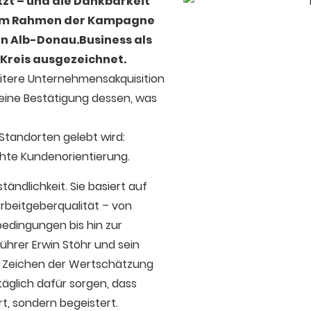
tzt –
und die Dankbarkeit
e im Rahmen der Kampagne
von Alb-Donau.Business als
Kreis ausgezeichnet.
eitere Unternehmensakquisition
 eine Bestätigung dessen, was
Standorten gelebt wird:
hte Kundenorientierung.
tändlichkeit. Sie basiert auf
beitgeberqualität – von
bedingungen bis hin zur
hrer Erwin Stöhr und sein
ein Zeichen der Wertschätzung
täglich dafür sorgen, dass
ert, sondern begeistert.