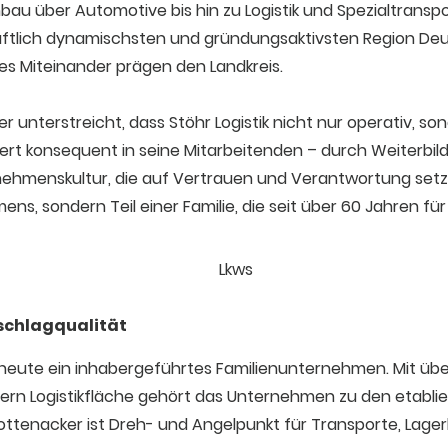
u über Automotive bis hin zu Logistik und Spezialtransport
aftlich dynamischsten und gründungsaktivsten Region Deut
tes Miteinander prägen den Landkreis.
 unterstreicht, dass Stöhr Logistik nicht nur operativ, so
ert konsequent in seine Mitarbeitenden – durch Weiter
hmenskultur, die auf Vertrauen und Verantwortung setzt. 
ens, sondern Teil einer Familie, die seit über 60 Jahren für 
chlagqualität
is heute ein inhabergeführtes Familienunternehmen. Mit üb
n Logistikfläche gehört das Unternehmen zu den etablier
Rottenacker ist Dreh- und Angelpunkt für Transporte, Lager