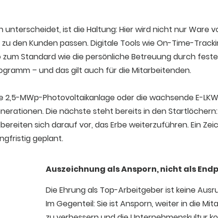
unterscheidet, ist die Haltung: Hier wird nicht nur Ware 
e zu den Kunden passen. Digitale Tools wie On-Time-Trac
zum Standard wie die persönliche Betreuung durch feste
Programm – und das gilt auch für die Mitarbeitenden.
 die 2,5-MWp-Photovoltaikanlage oder die wachsende E-LKW-F
nerationen. Die nächste steht bereits in den Startlöchern: 
ereiten sich darauf vor, das Erbe weiterzuführen. Ein Zeic
ngfristig geplant.
Auszeichnung als Ansporn, nicht als End
Die Ehrung als Top-Arbeitgeber ist keine Ausr
Im Gegenteil: Sie ist Ansporn, weiter in die Mi
zu verbessern und die Unternehmenskultur ko