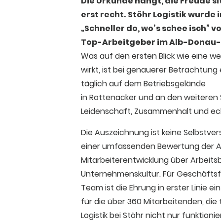
Die Urkunde hängt, die Freude si
erst recht.
Stöhr Logistik wurd
„Schneller do, wo’s schee isch” 
Top-Arbeitgeber im Alb-Donau-
Was auf den ersten Blick wie eine w
wirkt, ist bei genauerer Betrachtung
täglich auf dem Betriebsgelände
in Rottenacker und an den weiteren 
Leidenschaft, Zusammenhalt und ec
Die Auszeichnung ist keine Selbstvers
einer umfassenden Bewertung der Ar
Mitarbeiterentwicklung über Arbeits
Unternehmenskultur. Für Geschäftsfü
Team ist die Ehrung in erster Linie 
für die über 360 Mitarbeitenden, die 
Logistik bei Stöhr nicht nur funktioni