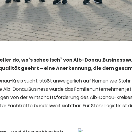
er do, wo’s schee isch” von Alb-Donau.Business wu
ualität geehrt – eine Anerkennung, die dem gesam
onau-Kreis sucht, stößt unweigerlich auf Namen wie Stöhr 
 Alb-Donau.Business wurde das Familienunternehmen jetz
agen von der Wirtschaftsförderung des Alb-Donau-Kreis
r Fachkräfte bundesweit sichtbar. Für Stöhr Logistik ist 