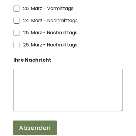
h
26. März - Vormittags
n
a
24. März - Nachmittags
m
e
25. März - Nachmittags
26. März - Nachmittags
Ihre Nachricht
Absenden