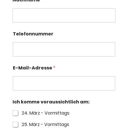
T
Telefonnummer
e
l
e
f
o
n
n
E-Mail-Adresse
*
u
m
m
e
r
a
Ich komme voraussichtlich am:
m
:
24. März - Vormittags
N
a
25. März - Vormittags
c