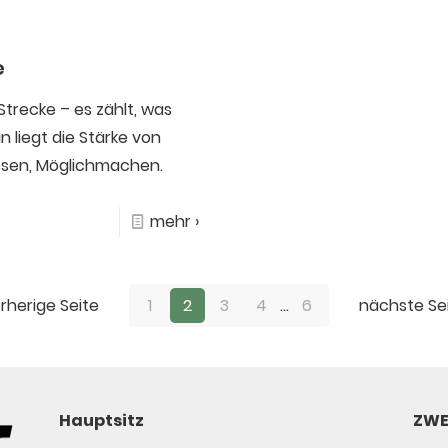
e
e Strecke – es zählt, was
 liegt die Stärke von
assen, Möglichmachen.
mehr ›
rherige Seite
1
2
3
4
...
6
nächste Se
Hauptsitz
ZWE