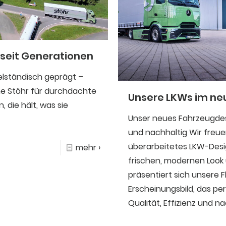
 seit Generationen
telständisch geprägt –
me Stöhr für durchdachte
Unsere LKWs im ne
, die hält, was sie
Unser neues Fahrzeugdes
und nachhaltig Wir freue
überarbeitetes LKW-Desig
mehr ›
frischen, modernen Look un
präsentiert sich unsere 
Erscheinungsbild, das p
Qualität, Effizienz und na