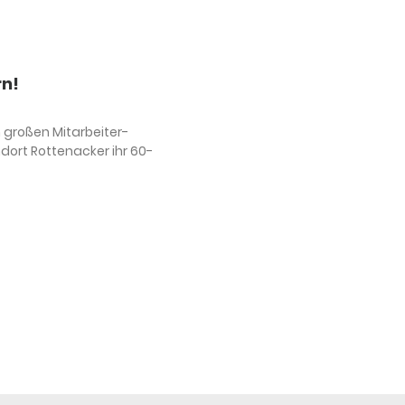
rn!
m großen Mitarbeiter-
ndort Rottenacker ihr 60-