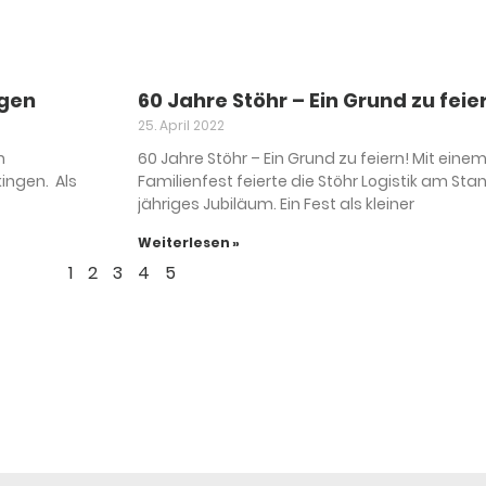
ngen
60 Jahre Stöhr – Ein Grund zu feie
25. April 2022
n
60 Jahre Stöhr – Ein Grund zu feiern! Mit eine
ingen. Als
Familienfest feierte die Stöhr Logistik am Sta
jähriges Jubiläum. Ein Fest als kleiner
Weiterlesen »
1
2
3
4
5